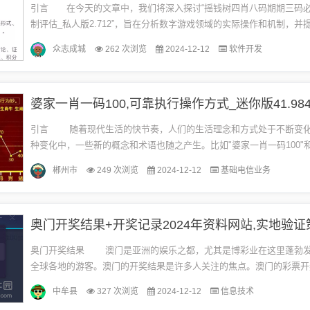
引言 在今天的文章中，我们将深入探讨“摇钱树四肖八码期期三码
制评估_私人版2.712”，旨在分析数字游戏领域的实际操作和机制，并
定制版本的评估。本文将由多个章节组成，确保对每个主题进行详...
众志成城
262 次浏览
2024-12-12
软件开发
婆家一肖一码100,可靠执行操作方式_迷你版41.98
引言 随着现代生活的快节奏，人们的生活理念和方式处于不断变化之中。在这
种变化中，一些新的概念和术语也随之产生。比如"婆家一肖一码100"
操作方式_迷你版41.984"就代表了一种...
郴州市
249 次浏览
2024-12-12
基础电信业务
奥门开奖结果 澳门是亚洲的娱乐之都，尤其是博彩业在这里蓬勃发展，吸引了
全球各地的游客。澳门的开奖结果是许多人关注的焦点。澳门的彩票开
的公平性和透明性，受到严格的监管，确...
中牟县
327 次浏览
2024-12-12
信息技术