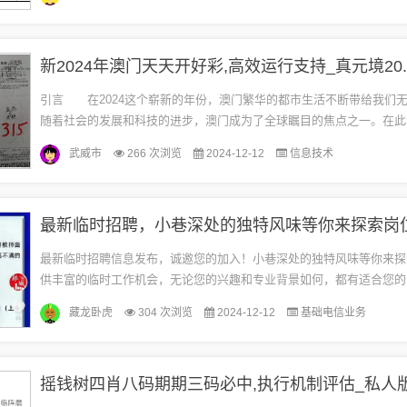
新2024年澳门天天开好彩,高效运行支持_真元境20.
引言 在2024这个崭新的年份，澳门繁华的都市生活不断带给我们
随着社会的发展和科技的进步，澳门成为了全球瞩目的焦点之一。在此
门的彩票业也迎来了崭新的时代，每天开启好彩，为人们带来无限好运。.
武威市
266 次浏览
2024-12-12
信息技术
最新临时招聘，小巷深处的独特风味等你来探索岗
最新临时招聘信息发布，诚邀您的加入！小巷深处的独特风味等你来探
供丰富的临时工作机会，无论您的兴趣和专业背景如何，都有适合您的
我们，体验不一样的工作环境，感受小巷深处的独特魅力。立即行动，
藏龙卧虎
304 次浏览
2024-12-12
基础电信业务
临...
摇钱树四肖八码期期三码必中,执行机制评估_私人版2