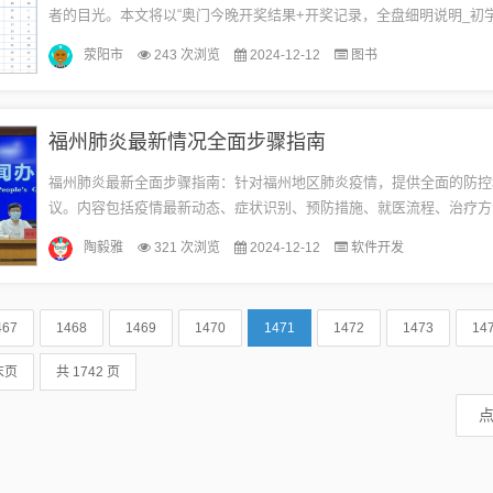
者的目光。本文将以“奥门今晚开奖结果+开奖记录，全盘细明说明_初学版1
为题，详细介绍奥门彩票的开奖结果、奖项...
荥阳市
243 次浏览
2024-12-12
图书
福州肺炎最新情况全面步骤指南
福州肺炎最新全面步骤指南：针对福州地区肺炎疫情，提供全面的防控
议。内容包括疫情最新动态、症状识别、预防措施、就医流程、治疗方
市民了解并应对肺炎疫情，保障健康。摘要字数在100-200字之间，请注意
陶毅雅
321 次浏览
2024-12-12
软件开发
467
1468
1469
1470
1471
1472
1473
14
末页
共 1742 页