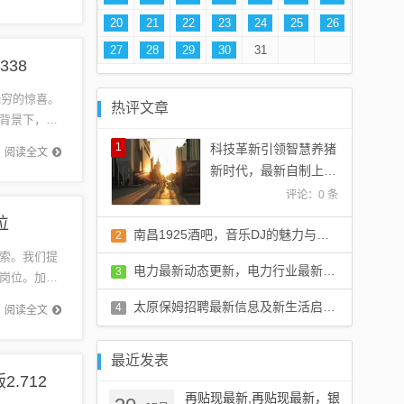
20
21
22
23
24
25
26
27
28
29
30
31
338
无穷的惊喜。
热评文章
背景下，澳
..
1
科技革新引领智慧养猪
阅读全文
新时代，最新自制上猪
台亮相
评论：0 条
位
南昌1925酒吧，音乐DJ的魅力与音乐纽带
2
索。我们提
评论：0 条
电力最新动态更新，电力行业最新消息速递
3
岗位。加入
开启您的
评论：0 条
太原保姆招聘最新信息及新生活启航，学习成就梦想之路
4
阅读全文
评论：0 条
最近发表
.712
再贴现最新,再贴现最新，银