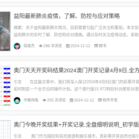
益阳最新肺炎疫情，了解、防控与应对策略
摘要：关于益阳最新肺炎情况，目前需要引起广泛关注和重视。本文旨
益阳肺炎的实时了解、防控和应对措施。通过及时关注疫情动态，采取
防控措施，以及积极应对，共同维护公众健康和安全。概述益阳市出现
段俊杰
298 次浏览
2024-12-12
图书
炎...
引言 在这篇文章中，我们将深入探讨2024年4月9日澳门的彩票开
如何制定一个全方位的操作计划。这个旅行版15.972特别针对那些对
感兴趣的旅行者和博彩爱好者。我们将从开奖结果开始，逐...
守株待兔
255 次浏览
2024-12-12
软件开发
奥门今晚开奖结果+开奖记录,全盘细明说明_初学版13
引言 奥门作为国际知名的旅游和娱乐城市，其彩票开奖自然也吸引了众多参与