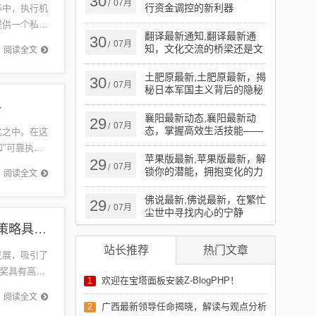
30
07月
/
行资金调控的新利器
必中，执行机
提供一个私人
翻译最新通知,翻译最新通
30
07月
/
知，文化交流的桥梁还是文
阅读全文
化侵蚀的媒介？
土肥原最新,土肥原最新，揭
30
07月
/
秘日本军国主义背后的隐秘
行动
4
襄阳最新动态,襄阳最新动
29
07月
/
态，掌握高效生活技能——
DIY家庭绿植墙
和"可靠执行
苹果版最新,苹果版最新，解
29
07月
/
锁你的潜能，拥抱变化的力
阅读全文
量
佛说最新,佛说最新，在繁忙
29
07月
/
尘世中寻找内心的宁静
奥门开奖结果+开奖记录2024年资料网站,实地验证策略具体_品味版83.206
站长推荐
热门文章
奖具有高度
欢迎在宝塔面板安装Z-BlogPHP！
1
阅读全文
广西最新领导任命揭晓，解读与观点分析
2