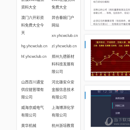
资料大全
免费大全
澳门六开彩资
羿合春婉门户
料免费大全今
网站
天
xn.yhcwclub.cn
hg.yhcwclub.cn
zl.yhcwclub.cn
hf.yhcwclub.cn
郑州九德新材
料科技发展有
限公司
山西百川通宝
河北雄安众安
供应链管理有
金服信息技术
限公司
有限公司
威海京威电气
上海博湃化学
有限公司
有限公司
昊华机械
杭州浙培教育