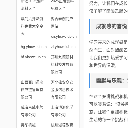
新澳2025最新
2025正版资料
努力，让我们在成长
资料大全
免费大全
仅了解了醋酸乙脂的
澳门六开彩资
羿合春婉门户
成就感的喜悦
料免费大全今
网站
天
xn.yhcwclub.cn
学习带来的成就感是
hg.yhcwclub.cn
zl.yhcwclub.cn
然而生，面对醋酸乙
hf.yhcwclub.cn
郑州九德新材
让我们更加热爱学习
料科技发展有
和世界的温暖。
限公司
幽默与乐观：
山西百川通宝
河北雄安众安
供应链管理有
金服信息技术
在这个充满挑战和机
限公司
有限公司
可以笑着说：“没关
威海京威电气
上海博湃化学
态，让我们更加积极
有限公司
有限公司
生活的每一个挑战和
昊华机械
杭州浙培教育