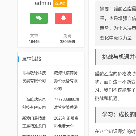
admin
管理员
摘要：醋酸乙脂
程，也是增强自
趋势，为个人决
文章
浏览
变化中汲取力量
16445
3805949
挑战与机遇并
友情链接
青岛敏德科技
威海致信商务
醋酸乙脂的价格波动
发展有限公司
办公设备有限
响，面对这一不断变
公司
习，我们不仅能够了
挑战和机遇。
上海屹瑞信息
7777888888精
科技有限公司
准管家婆香港
学习：成长的
新澳门最精准
2025年正版资
正最精准龙门
料免费大全
在这个知识爆炸的时