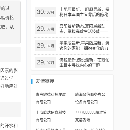
化侵蚀的媒介？
习的过
土肥原最新,土肥原最新，揭
30
07月
/
秘日本军国主义背后的隐秘
乙脂价格
行动
襄阳最新动态,襄阳最新动
进取，从
29
07月
/
态，掌握高效生活技能——
DIY家庭绿植墙
苹果版最新,苹果版最新，解
29
07月
/
锁你的潜能，拥抱变化的力
量
佛说最新,佛说最新，在繁忙
29
07月
/
尘世中寻找内心的宁静
面因素的影
，通过学
友情链接
更好地应对
青岛敏德科技发展
威海致信商务办公
有限公司
设备有限公司
上海屹瑞信息科技
7777888888精准管
有限公司
家婆香港
们的汗水和