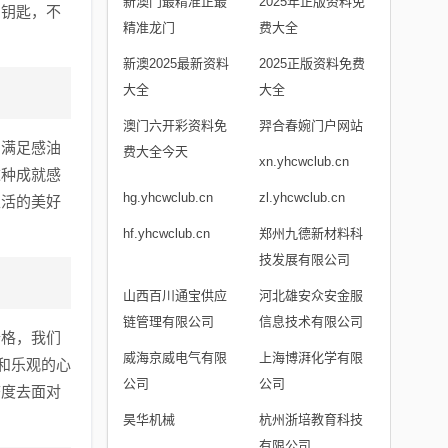
新澳门最精准正最
2025年正版资料免
的钥匙，不
精准龙门
费大全
新澳2025最新资料
2025正版资料免费
大全
大全
澳门六开彩资料免
羿合春婉门户网站
和满足感油
费大全今天
xn.yhcwclub.cn
这种成就感
hg.yhcwclub.cn
zl.yhcwclub.cn
生活的美好
hf.yhcwclub.cn
郑州九德新材料科
技发展有限公司
山西百川通宝供应
河北雄安众安金服
链管理有限公司
信息技术有限公司
价格，我们
威海京威电气有限
上海博湃化学有限
和乐观的心
公司
公司
态度去面对
昊华机械
杭州浙培教育科技
有限公司