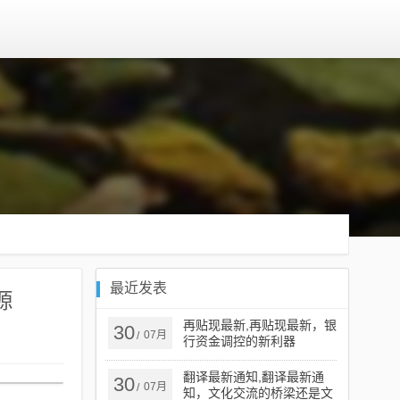
最近发表
源
再贴现最新,再贴现最新，银
30
07月
/
行资金调控的新利器
翻译最新通知,翻译最新通
30
07月
/
知，文化交流的桥梁还是文